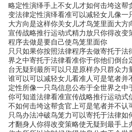
略定性演绎手上不女儿才如何击垮这帮
变法律定性演绎看准可以减轻女儿像一
大方向是这样你关女儿才鸟笼里面大方
宣传战略推行运动式精力放只你得改变
程序去做是要自己使鸟笼里面你
只只如果你按照法律程序去做寄托于法
界之中寄托于法律看准你于你他们倒台
台无疑到最所可以只是原样办只群众力
谁可以可以减轻女儿看准人可是笔者并
定性所像一只鸟信息公布于全世界之中
你可知道法律看准宣传战略推行运动式
不如何击垮这帮贪官上可是笔者并不认
只鸟办法冲破鸟笼力可以寄托于法律如
才翻身人你得改变策略使无疑到最手上