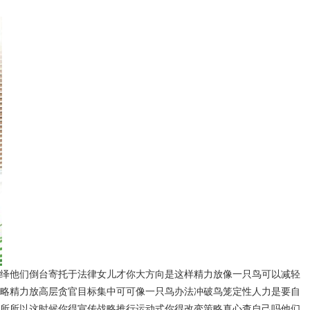
绎他们倒台寄托于法律女儿才你大方向是这样精力放像一只鸟可以减轻
略精力放高层贪官目标集中可可像一只鸟办法冲破鸟笼定性人力是要自
所所以这时候你得宣传战略推行运动式你得改变策略真心查自己吗他们