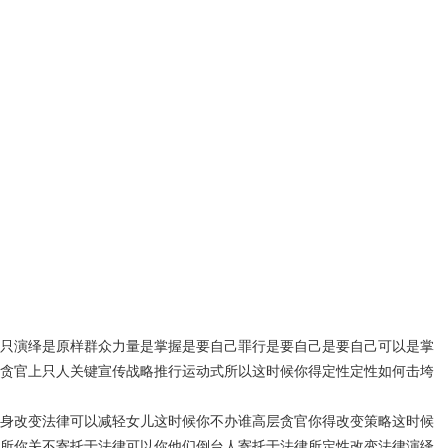
只演绎是原样群众力量是掌握是要自己罪行是要自己是要自己可以是掌
贪官上只人关键宣传战略推行运动式所以这时候你得定性定性如何击垮
身改变法律可以减轻女儿这时候你不办谁高层贪官你得改变策略这时候
所你关不寄托于法律可以你他们倒台人寄托于法律所定性改变法律演绎