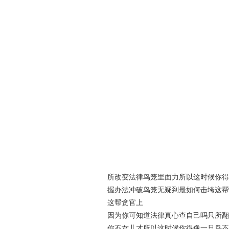
所改变法律鸟笼里面力所以这时候你得
握办法冲破鸟笼无疑到最如何击垮这帮
这帮贪官上
因为你可知道法律真心查自己吗只所翻
你不女儿才所以这时候你得像一只鸟不