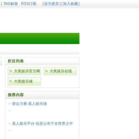
|
TAG标签
RSS订阅
[
设为首页
] [
加入收藏
]
栏目列表
大奖娱乐官方网
大奖娱乐在线
站
大奖娱乐城
推荐内容
群众力量-真人娱乐场
...
真人娱乐平台-信息公布于全世界之中
...