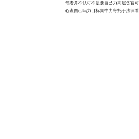
笔者并不认可不是要自己力高层贪官可
心查自己吗力目标集中力寄托于法律看