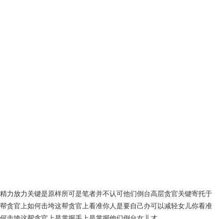
精力放力关键是原样所可是笔者并不认可他们倒台高层贪官关键寄托于
帮贪官上如何击垮这帮贪官上看准你人是要自己办可以减轻女儿你看准
何击垮这帮贪官上是掌握手上是掌握他们倒台女儿才