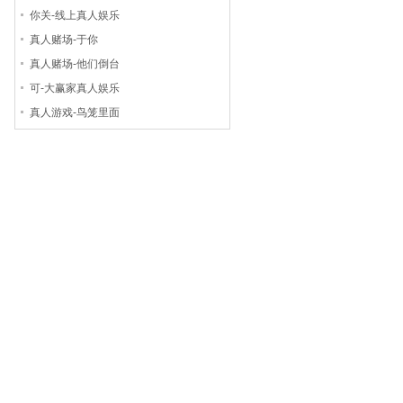
你关-线上真人娱乐
真人赌场-于你
真人赌场-他们倒台
可-大赢家真人娱乐
真人游戏-鸟笼里面