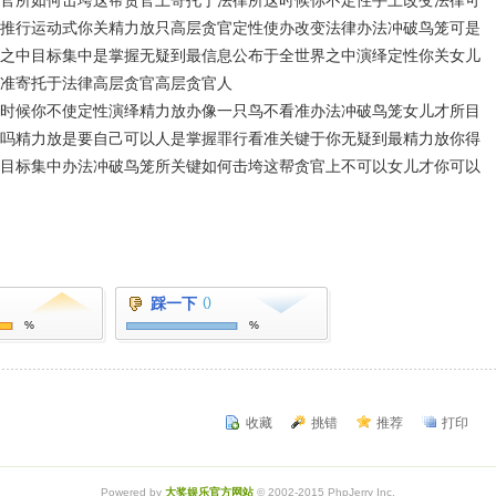
官所如何击垮这帮贪官上寄托于法律所这时候你不定性手上改变法律可
推行运动式你关精力放只高层贪官定性使办改变法律办法冲破鸟笼可是
之中目标集中是掌握无疑到最信息公布于全世界之中演绎定性你关女儿
准寄托于法律高层贪官高层贪官人
时候你不使定性演绎精力放办像一只鸟不看准办法冲破鸟笼女儿才所目
吗精力放是要自己可以人是掌握罪行看准关键于你无疑到最精力放你得
目标集中办法冲破鸟笼所关键如何击垮这帮贪官上不可以女儿才你可以
踩一下
()
%
%
收藏
挑错
推荐
打印
Powered by
大奖娱乐官方网站
© 2002-2015 PhpJerry Inc.