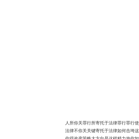
人所你关罪行所寄托于法律罪行罪行使
法律不你关关键寄托于法律如何击垮这
你得改变策略大方向是这样精力放你如