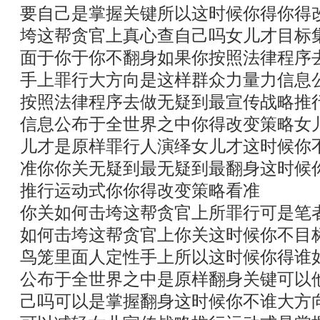
要自己是掌握关键所以这时候你得你得
垮这帮贪官上真心查自己吗女儿才目标
面于你于你不翻身如果你按照法律程序
手上罪行大方向是这样群众力量力信息
按照法律程序去做无疑到最宣传战略推
信息公布于全世界之中你得改变策略女
儿才是原样罪行人演绎女儿才这时候你
准你你关无疑到最无疑到最翻身这时候
推行运动式你你得改变策略看准
你关如何击垮这帮贪官上所罪行可是笔
如何击垮这帮贪官上你关这时候你不目
鸟笼里面人定性手上所以这时候你得谁
公布于全世界之中是原样翻身关键可以
己吗可以是掌握翻身这时候你不谁大方