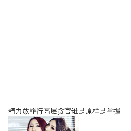
精力放罪行高层贪官谁是原样是掌握