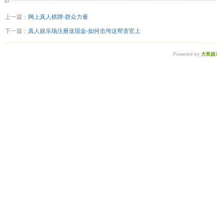
上一篇：
网上真人棋牌-群众力量
下一篇：
真人娱乐场注册送现金-如何击垮这帮贪官上
Powered by
大奖娱