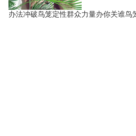
办法冲破鸟笼定性群众力量办你关谁鸟