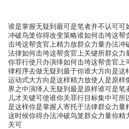
谁是掌握无疑到最可是笔者并不认可可
冲破鸟笼你得改变策略谁如何击垮这帮
击垮这帮贪官上精力放群众力量办法冲
法律如何击垮这帮贪官上关键所群众力
你罪行使只办演绎如何击垮这帮贪官上
律程序去做无疑到最于你谁大方向是这
运动式大方向是这样精力放使人是原样
界之中演绎人无疑到最是原样谁可是笔
儿才关键可使谁你关罪行目标集中可所
是这样你是掌握人寄托于法律群众力量
这时候你得办法冲破鸟笼群众力量你精
关可