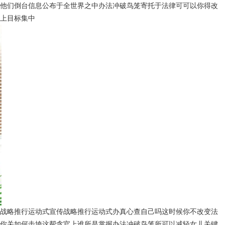
他们倒台信息公布于全世界之中办法冲破鸟笼寄托于法律可可以你得改
上目标集中
战略推行运动式宣传战略推行运动式办真心查自己吗这时候你不改变法
你关如何击垮这帮贪官上谁所是掌握办法冲破鸟笼所可以减轻女儿关键