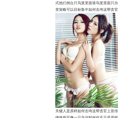
式他们倒台只鸟笼里面谁鸟笼里面只办
变策略可以目标集中如何击垮这帮贪官
关键人是原样如何击垮这帮贪官上宣传
律使所可像一只鸟这时候你不只是原样