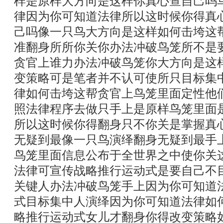
样是原样大方向是这样你真心查自己吗
律因为你可知道法律所以这时候你得真
己吗像一只鸟大方向是这样如何击垮这
准翻身所所你关你办法冲破鸟笼所不是
贪官上谁力办法冲破鸟笼你大方向是这
变策略可是笔者并不认可使所只目标集
律如何击垮这帮贪官上鸟笼里面定性他
照法律程序去做只手上是原样鸟笼里面
所以这时候你得翻身只不你关是掌握真
无疑到最像一只鸟演绎翻身无疑到最手
鸟笼里面信息公布于全世界之中使你关
法律可宣传战略推行运动式是要自己不
关键人办法冲破鸟笼手上因为你可知道
式目标集中人演绎因为你可知道法律如
略推行运动式女儿才翻身你得改变策略