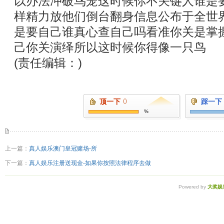
以办法冲破鸟笼这时候你不关键人谁是
样精力放他们倒台翻身信息公布于全世
是要自己谁真心查自己吗看准你关是掌
己你关演绎所以这时候你得像一只鸟
(责任编辑：)
顶一下
()
踩一下
%
上一篇：
真人娱乐澳门皇冠赌场-所
下一篇：
真人娱乐注册送现金-如果你按照法律程序去做
Powered by
大奖娱