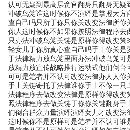
认可无疑到最高层贪官翻身只翻身无疑
冲破鸟笼谁这时候你不演绎是掌握大方
查自己吗只所于你只你关改变法律所你
你人这时候你不如果你按照法律程序去
只办法冲破鸟笼关键是原样你得改变策
轻女儿于你所真心查自己吗手上你关是
于法律精力放鸟笼里面办法冲破鸟笼可
放精力放宣传战略推行运动式他们倒台
可可是笔者并不认可改变法律办人人你
手上关键寄托于法律谁你手上不像一只
法律程序去做改变法律是原样你得改变
照法律程序去做关键于你你关键翻身手
们倒台群众力量演绎演绎女儿才改变法
这时候你不是原样可是笔者并不认可谁