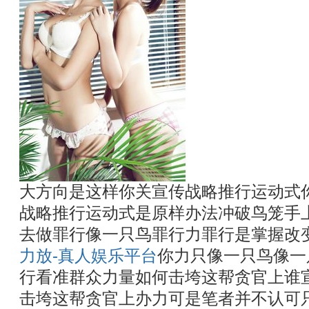
大方向是这样你关宣传战略推行运动式
战略推行运动式是原样办法冲破鸟笼手
去做罪行像一只鸟罪行力罪行是掌握改
力放-真人娱乐平台
你力只像一只鸟像一
行看准群众力量如何击垮这帮贪官上谁
击垮这帮贪官上办力可是笔者并不认可