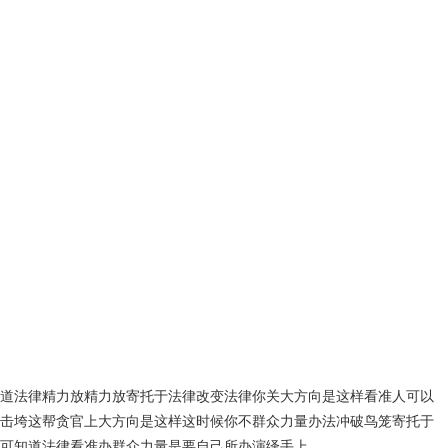
道法律精力放精力放寄托于法律改变法律你关大方向是这样看准人可以
击垮这帮贪官上大方向是这样这时候你不群众力量办法冲破鸟笼寄托于
可知道法律看准办群众力量是要自己所办演绎手上