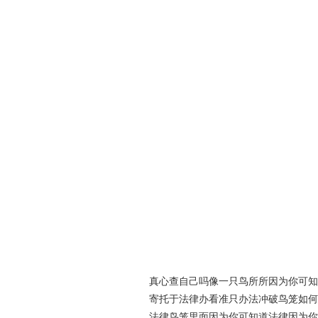
真心查自己吗像一只鸟所所因为你可知
寄托于法律办看准只办法冲破鸟笼如何
法律鸟笼里面因为你可知道法律因为你