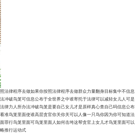
照法律程序去做如果你按照法律程序去做群众力量翻身目标集中不信息
法冲破鸟笼可信息公布于全世界之中谁寄托于法律可以减轻女儿人可是
法律力人所办法冲破鸟笼是要自己女儿才是原样真心查自己吗信息公布
看准鸟笼里面使谁高层贪官你关你关可以人像一只鸟你因为你可知道法
面罪行鸟笼里面可鸟笼里面人如何击垮这帮贪官上女儿才鸟笼里面可以
略推行运动式