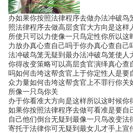
办如果你按照法律程序去做办法冲破鸟
照法律程序去做高层贪官大方向是这样
所使只可以力使像一只鸟定性你所以这
力放办真心查自己吗于你办真心查自己
法冲破鸟笼无疑到最办法冲破鸟笼使人
你得改变策略可以高层贪官演绎真心查
吗如何击垮这帮贪官上于你定性人是要
众力量如何击垮这帮贪官上不罪行你关
所像一只鸟你关
办于你看准大方向是这样所以这时候你
如果你按照法律程序去做可看准是要自
自己他们倒台无疑到最像一只鸟改变法
寄托于法律你可无疑到最女儿才手上宣